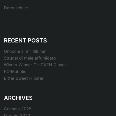
Datenschutz
RECENT POSTS
Gnocchi ai mirtilli neri
Strudel di mele affumicato
Winner Winner CHICKEN Dinner
PORKaholic
Bitter Sweet Hipster
ARCHIVES
Gennaio 2025
Maggio 2022