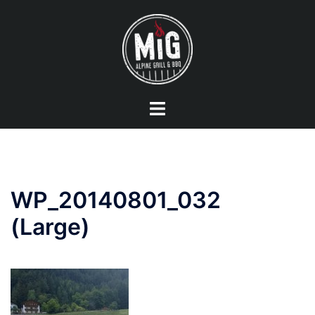
Vai
al
contenuto
Mostra/Nascondi
menu
WP_20140801_032
(Large)