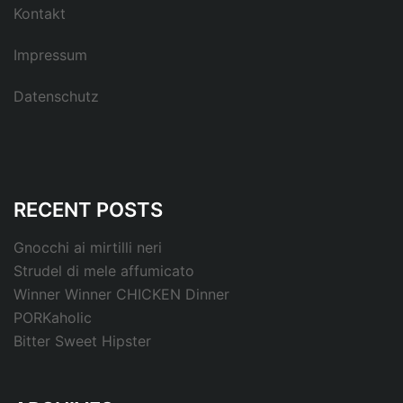
Kontakt
Impressum
Datenschutz
RECENT POSTS
Gnocchi ai mirtilli neri
Strudel di mele affumicato
Winner Winner CHICKEN Dinner
PORKaholic
Bitter Sweet Hipster