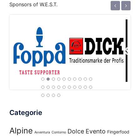
‹
›
Sponsors of W.E.S.T.
Categorie
Alpine
Dolce
Evento
Fingerfood
Avventura
Contorno