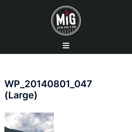
Vai
al
contenuto
Mostra/Nascondi
menu
WP_20140801_047
(Large)