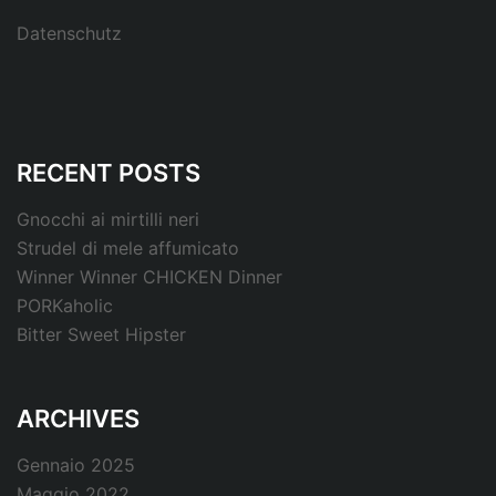
Datenschutz
RECENT POSTS
Gnocchi ai mirtilli neri
Strudel di mele affumicato
Winner Winner CHICKEN Dinner
PORKaholic
Bitter Sweet Hipster
ARCHIVES
Gennaio 2025
Maggio 2022