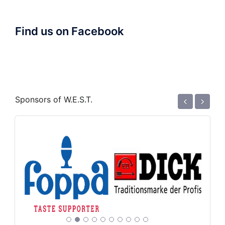
Find us on Facebook
‹
›
Sponsors of W.E.S.T.