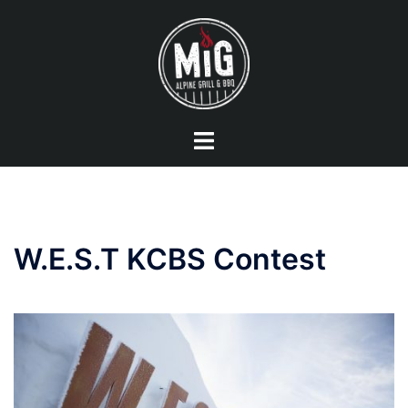
Vai
al
contenuto
Mostra/Nascondi
menu
W.E.S.T KCBS Contest