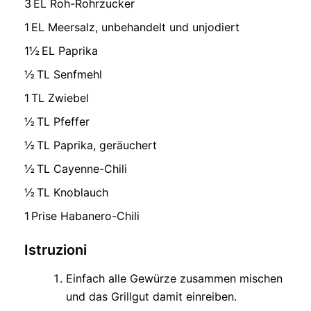
3 EL Roh-Rohrzucker
1 EL Meersalz, unbehandelt und unjodiert
1½ EL Paprika
½ TL Senfmehl
1 TL Zwiebel
½ TL Pfeffer
½ TL Paprika, geräuchert
½ TL Cayenne-Chili
½ TL Knoblauch
1 Prise Habanero-Chili
Istruzioni
Einfach alle Gewürze zusammen mischen
und das Grillgut damit einreiben.