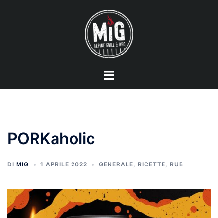
Vai
al
contenuto
Mostra/Nascondi
menu
PORKaholic
DI
MIG
1 APRILE 2022
GENERALE
,
RICETTE
,
RUB