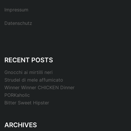
Impressum
Datenschutz
RECENT POSTS
Gnocchi ai mirtilli neri
Strudel di mele affumicato
Winner Winner CHICKEN Dinner
PORKaholic
Bitter Sweet Hipster
ARCHIVES