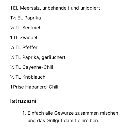
1 EL Meersalz, unbehandelt und unjodiert
1½ EL Paprika
½ TL Senfmehl
1 TL Zwiebel
½ TL Pfeffer
½ TL Paprika, geräuchert
½ TL Cayenne-Chili
½ TL Knoblauch
1 Prise Habanero-Chili
Istruzioni
Einfach alle Gewürze zusammen mischen
und das Grillgut damit einreiben.