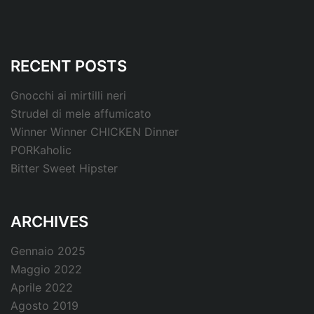
RECENT POSTS
Gnocchi ai mirtilli neri
Strudel di mele affumicato
Winner Winner CHICKEN Dinner
PORKaholic
Bitter Sweet Hipster
ARCHIVES
Gennaio 2025
Maggio 2022
Aprile 2022
Agosto 2019