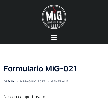
Vai
al
contenuto
Mostra/Nascondi
menu
Formulario MiG-021
DI
MIG
9 MAGGIO 2017
GENERALE
Nessun campo trovato.