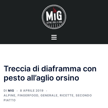
Vai
al
contenuto
Mostra/Nascondi
menu
Treccia di diaframma con
pesto all’aglio orsino
DI
MIG
8 APRILE 2019
ALPINE
,
FINGERFOOD
,
GENERALE
,
RICETTE
,
SECONDO
PIATTO