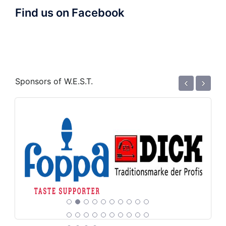
Find us on Facebook
‹
›
Sponsors of W.E.S.T.