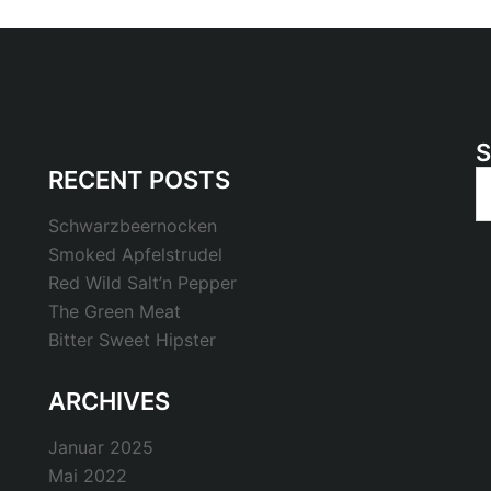
RECENT POSTS
S
n
Schwarzbeernocken
Smoked Apfelstrudel
Red Wild Salt’n Pepper
The Green Meat
Bitter Sweet Hipster
ARCHIVES
Januar 2025
Mai 2022