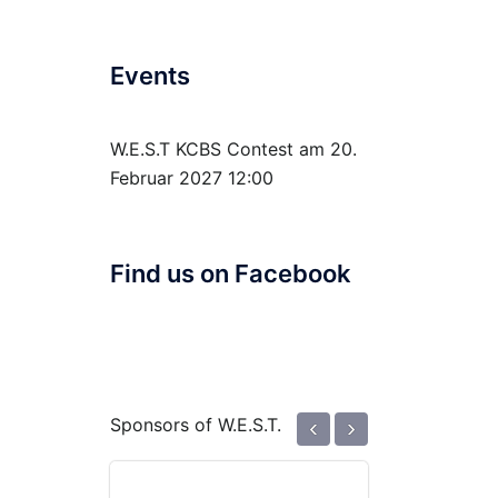
Events
W.E.S.T KCBS Contest
am 20.
Februar 2027 12:00
Find us on Facebook
‹
›
Sponsors of W.E.S.T.