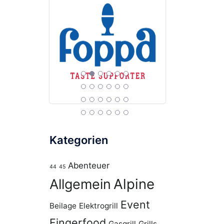
Kategorien
Abenteuer
44
45
Alpine
Allgemein
Event
Beilage
Elektrogrill
Fingerfood
Gasgrill
Grills