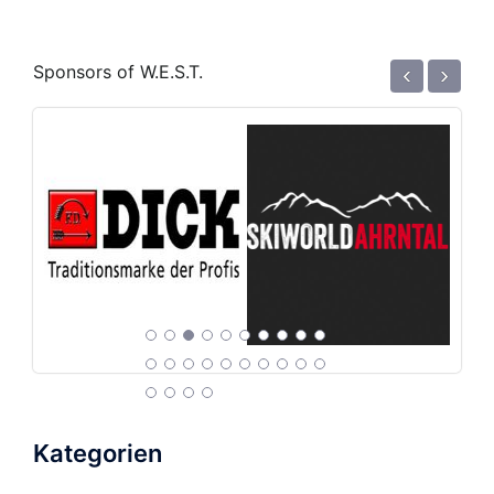
‹
›
Sponsors of W.E.S.T.
Kategorien