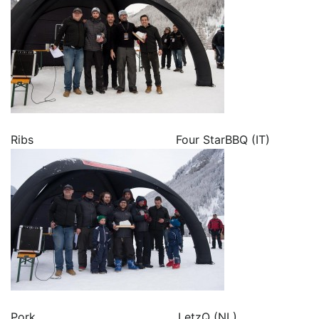
Ribs Four StarBBQ (IT)
Pork LetzQ (NL)