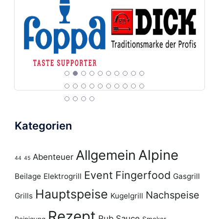
Kategorien
Alpine
Allgemein
Abenteuer
44
45
Event
Fingerfood
Beilage
Elektrogrill
Gasgrill
Hauptspeise
Nachspeise
Grills
Kugelgrill
Rezept
Rub
Sauce