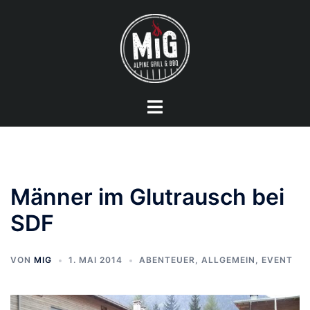
Zum
Inhalt
springen
Menü
umschalten
Männer im Glutrausch bei
SDF
VON
MIG
1. MAI 2014
ABENTEUER
,
ALLGEMEIN
,
EVENT