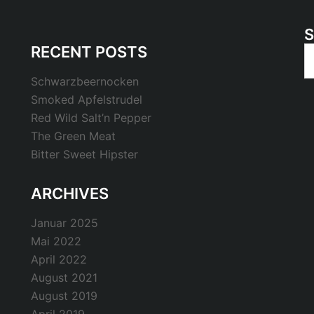
RECENT POSTS
S
n
Schwarzbeernocken
Smoked Apfelstrudel
Red Wild Salt’n Pepper
The Green Meat
Bitter Sweet Hipster
ARCHIVES
Januar 2025
Mai 2022
April 2022
August 2021
August 2019