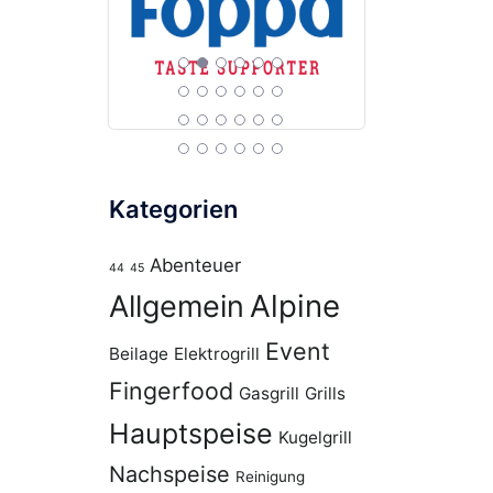
Kategorien
Abenteuer
44
45
Alpine
Allgemein
Event
Beilage
Elektrogrill
Fingerfood
Gasgrill
Grills
Hauptspeise
Kugelgrill
Nachspeise
Reinigung