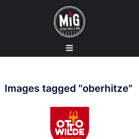
Zum
Inhalt
springen
Menü
umschalten
Images tagged "oberhitze"