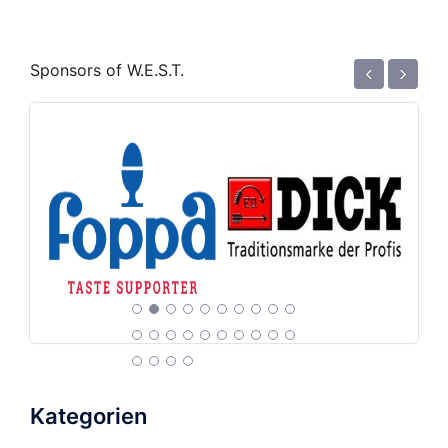
‹
›
Sponsors of W.E.S.T.
Kategorien