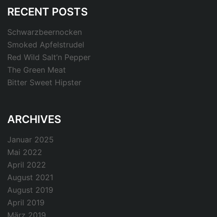
RECENT POSTS
Schwarzbeernocken
Smoked Apfelstrudel
Red Wild Salt’n Pepper
The Green Meat
Bitter Sweet Hipster
ARCHIVES
Januar 2025
Mai 2022
April 2022
August 2021
August 2019
April 2019
März 2019