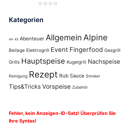
Kategorien
Alpine
Allgemein
Abenteuer
44
45
Event
Fingerfood
Beilage
Elektrogrill
Gasgrill
Hauptspeise
Nachspeise
Grills
Kugelgrill
Rezept
Rub
Sauce
Reinigung
Smoker
Vorspeise
Tips&Tricks
Zubehör
Fehler, kein Anzeigen-ID-Satz! Überprüfen Sie
Ihre Syntax!