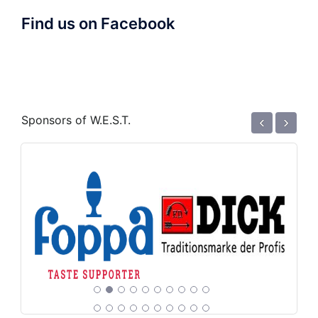
Find us on Facebook
‹
›
Sponsors of W.E.S.T.