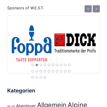
‹
›
Sponsors of W.E.S.T.
Kategorien
Alpine
Allgemein
Abenteuer
44
45