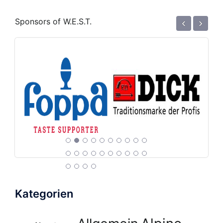
‹
›
Sponsors of W.E.S.T.
Kategorien