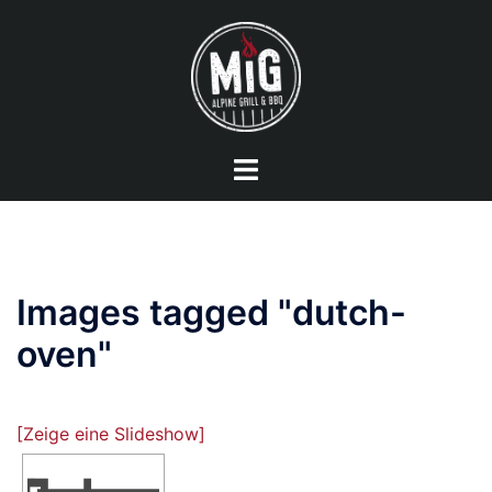
Zum
Inhalt
springen
Menü
umschalten
Images tagged "dutch-
oven"
[Zeige eine Slideshow]