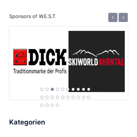
‹
›
Sponsors of W.E.S.T.
Kategorien