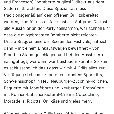
und Francesco) ”bombette pugliesi” direkt aus dem
Süden mitbrachten. Diese Spezialität muss
traditionsgemäß auf dem offenen Grill zubereitet
werden, eine für uns einfach lösbare Aufgabe. Da fast
alle Aussteller an der Party teilnahmen, war schnell klar
dass die mitgebrachten Bombette nicht reichten.
Ursula Brugger, eine der Seelen des Festivals, hat sich
dann – mit einem Einkaufswagen bewaffnet – von
Stand zu Stand geschlagen und bei den Ausstellern
nachgefragt, wer denn war beisteuern könnte. So kam
es schlussendlich dazu dass wir mit 4 Grills alles zur
Verfügung stehende zubereiten konnten: Spareribs,
Schweinsschopf in Heu, Neuburger-Zucchini-Röllchen,
Baguette mit Montèbore und Neuburger, Bratwürste
mit Rohnen-Latschenkieferöl-Crème, Cotecchino,
Mortadella, Ricotta, Grillkäse und vieles mehr.
Während wir an den Grills beschäftigt waren, haben