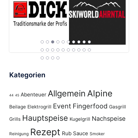
Kategorien
Alpine
Allgemein
Abenteuer
44
45
Event
Fingerfood
Beilage
Elektrogrill
Gasgrill
Hauptspeise
Nachspeise
Grills
Kugelgrill
Rezept
Rub
Sauce
Reinigung
Smoker