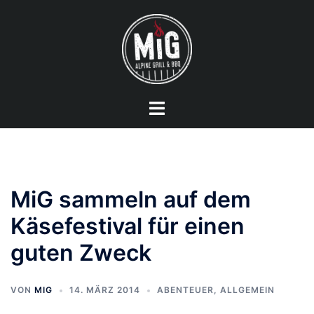
Zum
Inhalt
springen
Menü
umschalten
MiG sammeln auf dem
Käsefestival für einen
guten Zweck
VON
MIG
14. MÄRZ 2014
ABENTEUER
,
ALLGEMEIN